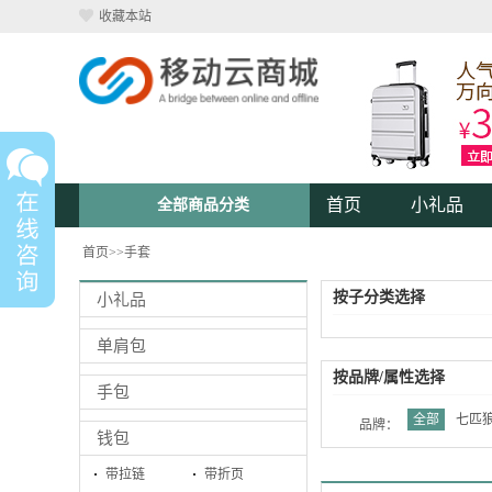
收藏本站
首页
小礼品
全部商品分类
首页
>>
手套
按子分类选择
小礼品
单肩包
按品牌/属性选择
手包
全部
七匹
品牌：
钱包
带拉链
带折页