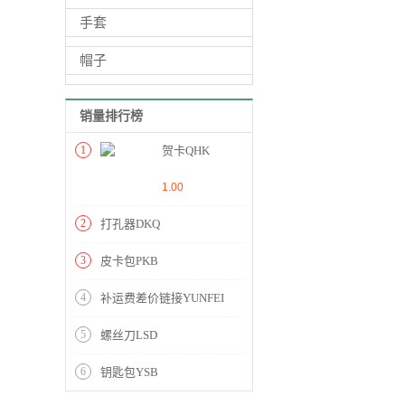
手套
帽子
销量排行榜
1
贺卡QHK
1.00
2
打孔器DKQ
3
皮卡包PKB
4
补运费差价链接YUNFEI
5
螺丝刀LSD
6
钥匙包YSB