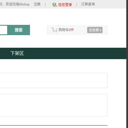
好，欢迎光临Hishop
注册
|
|
订单查询
信任登录
购物车
0
件
下架区