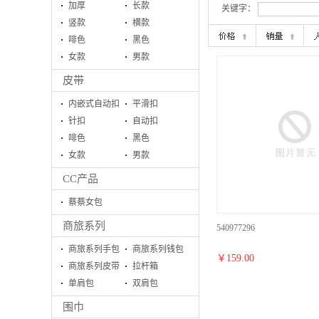
加厚
长款
关键字：
竖款
横款
啡色
黑色
女款
男款
皮带
内嵌式自动扣
平滑扣
针扣
自动扣
啡色
黑色
女款
男款
CC产品
蔡蔡女包
商旅系列
540977296
商旅系列手包
商旅系列钱包
￥
159.00
商旅系列皮带
拉杆箱
单肩包
双肩包
围巾