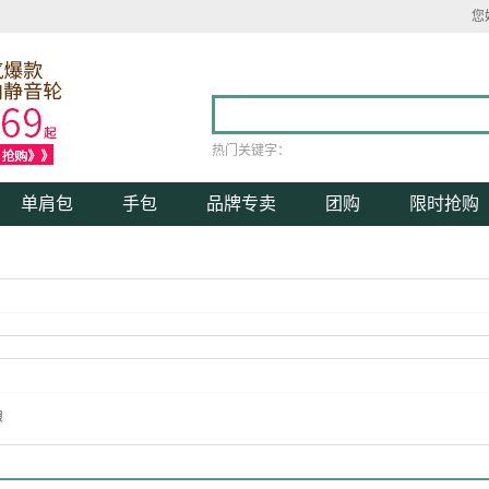
您
热门关键字：
单肩包
手包
品牌专卖
团购
限时抢购
狼