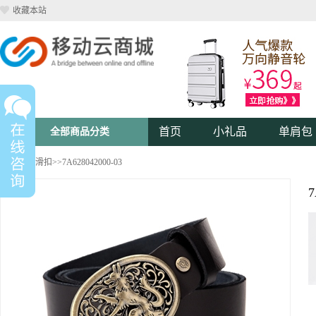
收藏本站
首页
小礼品
单肩包
全部商品分类
皮带
>>
平滑扣
>>7A628042000-03
7