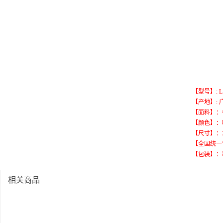
【型号】: L110
【产地】: 
【面料】：牛
【颜色】：
【尺寸】：38*8.
【全国统一售价
【包装】：精美
相关商品