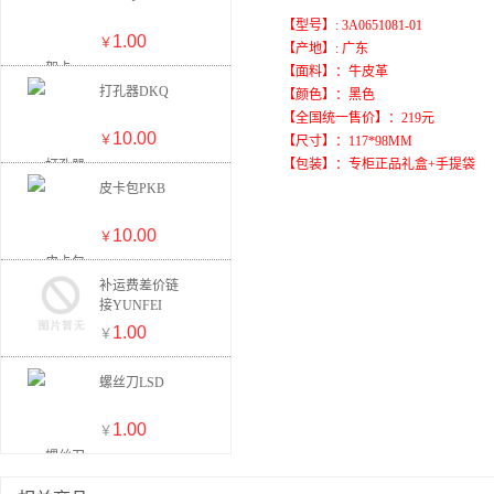
【型号】: 3A0651081-01
1.00
￥
【产地】: 广东
【面料】：牛皮革
打孔器DKQ
【颜色】：黑色
【全国统一售价】：219元
10.00
￥
【尺寸】：117*98MM
【包装】：专柜正品礼盒+手提袋
皮卡包PKB
10.00
￥
补运费差价链
接YUNFEI
1.00
￥
螺丝刀LSD
1.00
￥