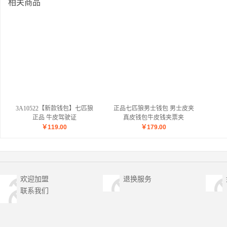
相关商品
3A10522【新款钱包】七匹狼
正品七匹狼男士钱包 男士皮夹
正品 牛皮驾驶证
真皮钱包牛皮钱夹票夹
3A92029
￥
119.00
￥
179.00
欢迎加盟
退换服务
联系我们