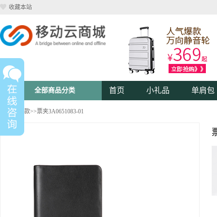
收藏本站
首页
小礼品
单肩包
全部商品分类
钱包
>>
男款
>>票夹3A0651083-01
票