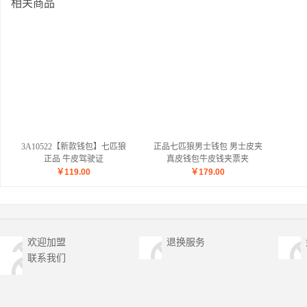
相关商品
3A10522【新款钱包】七匹狼
正品七匹狼男士钱包 男士皮夹
正品 牛皮驾驶证
真皮钱包牛皮钱夹票夹
3A92029
￥
119.00
￥
179.00
欢迎加盟
退换服务
联系我们